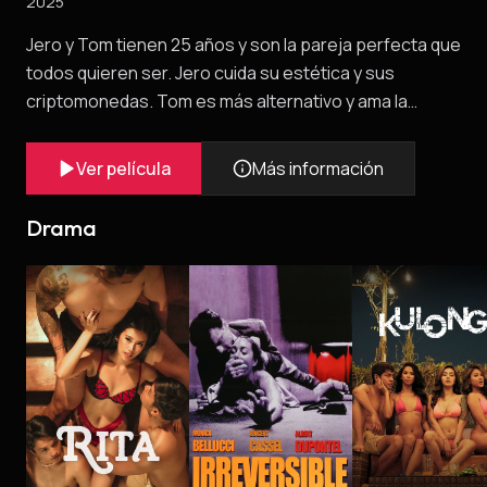
2025
Jero y Tom tienen 25 años y son la pareja perfecta que
todos quieren ser. Jero cuida su estética y sus
criptomonedas. Tom es más alternativo y ama la
poesía. El día de su primer aniversario como novios,
Tom abandona a Jero y, como única explicación, deja
Ver película
Más información
una caja con 300 cartas. Jero, al leerlas, descubre un
Tom diferente y la gran historia de amor que vivían se
Drama
hunde bajo el título del “Proyecto Jero”. Pero todo dolor
tiene fin y la esperanza de un nuevo amor podría ser la
cura al sufrimiento. (FIRE!!)