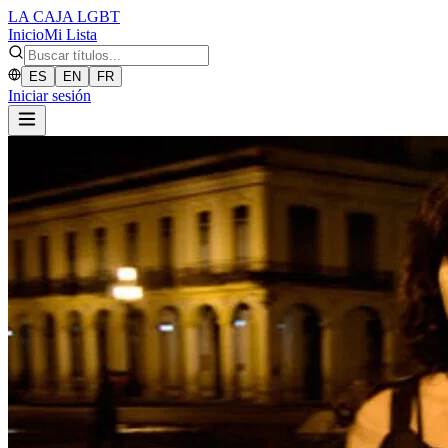
LA CAJA
LGBT
Inicio
Mi Lista
ES
EN
FR
Iniciar sesión