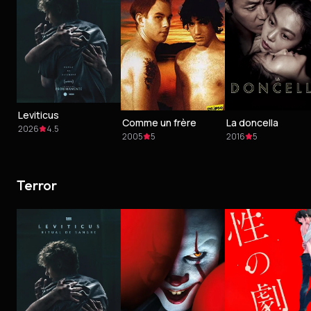
Leviticus
Comme un frère
La doncella
2026
4.5
2005
5
2016
5
Terror