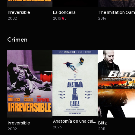
Irreversible
La doncella
2002
2016
5
2014
Crimen
Anatomía de una caída
Irreversible
Blitz
2023
2002
2011