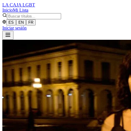
LA CAJA
LGBT
Inicio
Mi Lista
ES
EN
FR
Iniciar sesión