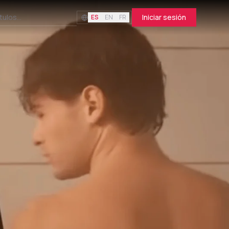
Iniciar sesión
ES
EN
FR